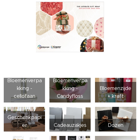
Bloemenverpa
Bloemenverpa
kking -
kking -
Bloemenzijde
cellofaan
Candyfloss
+ kraft
Geschenkpapi
er
Cadeauzakjes
Dozen